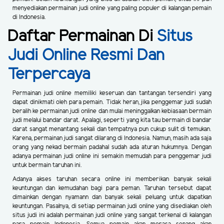
menyediakan permainan judi online yang paling populer di kalangan pemain
di Indonesia.
Daftar Permainan Di
Situs
Judi Online Resmi Dan
Terpercaya
Permainan judi online memiliki keseruan dan tantangan tersendiri yang
dapat dinikmati oleh para pemain. Tidak heran, jika penggemar judi sudah
beralih ke permainan judi online dan mulai meninggalkan kebiasaan bermain
judi melalui bandar darat. Apalagi, seperti yang kita tau bermain di bandar
darat sangat menantang sekali dan tempatnya pun cukup sulit di temukan.
Karena, permainan judi sangat dilarang di Indonesia. Namun, masih ada saja
orang yang nekad bermain padahal sudah ada aturan hukumnya. Dengan
adanya permainan judi online ini semakin memudah para penggemar judi
untuk bermain taruhan ini.
Adanya akses taruhan secara online ini memberikan banyak sekali
keuntungan dan kemudahan bagi para peman. Taruhan tersebut dapat
dimainkan dengan nyamann dan banyak sekali peluang untuk dapatkan
keuntungan. Pasalnya, di setiap permainan judi online yang disediakan oleh
situs judi ini adalah permainan judi online yang sangat terkenal di kalangan