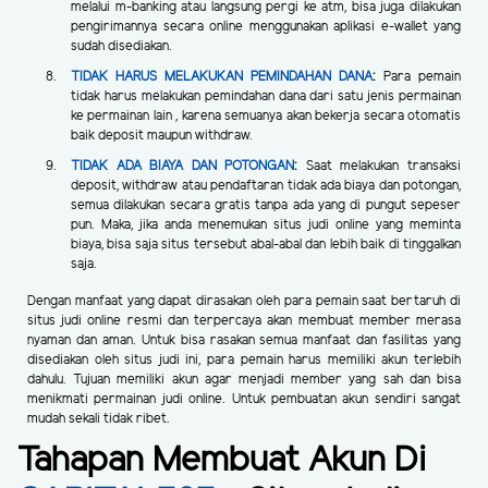
melalui m-banking atau langsung pergi ke atm, bisa juga dilakukan
pengirimannya secara online menggunakan aplikasi e-wallet yang
sudah disediakan.
TIDAK HARUS MELAKUKAN PEMINDAHAN DANA
:
Para pemain
tidak harus melakukan pemindahan dana dari satu jenis permainan
ke permainan lain , karena semuanya akan bekerja secara otomatis
baik deposit maupun withdraw.
TIDAK ADA BIAYA DAN POTONGAN
:
Saat melakukan transaksi
deposit, withdraw atau pendaftaran tidak ada biaya dan potongan,
semua dilakukan secara gratis tanpa ada yang di pungut sepeser
pun. Maka, jika anda menemukan situs judi online yang meminta
biaya, bisa saja situs tersebut abal-abal dan lebih baik di tinggalkan
saja.
Dengan manfaat yang dapat dirasakan oleh para pemain saat bertaruh di
situs judi online resmi dan terpercaya akan membuat member merasa
nyaman dan aman. Untuk bisa rasakan semua manfaat dan fasilitas yang
disediakan oleh situs judi ini, para pemain harus memiliki akun terlebih
dahulu. Tujuan memiliki akun agar menjadi member yang sah dan bisa
menikmati permainan judi online. Untuk pembuatan akun sendiri sangat
mudah sekali tidak ribet.
Tahapan Membuat Akun Di