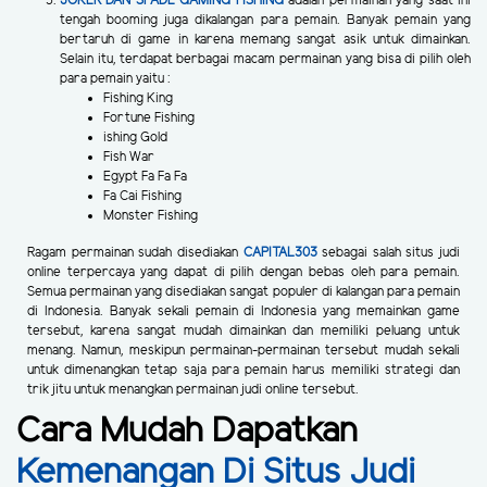
JOKER DAN SPADE GAMING FISHING
adalah permainan yang saat ini
tengah booming juga dikalangan para pemain. Banyak pemain yang
bertaruh di game in karena memang sangat asik untuk dimainkan.
Selain itu, terdapat berbagai macam permainan yang bisa di pilih oleh
para pemain yaitu :
Fishing King
Fortune Fishing
ishing Gold
Fish War
Egypt Fa Fa Fa
Fa Cai Fishing
Monster Fishing
Ragam permainan sudah disediakan
CAPITAL303
sebagai salah situs judi
online terpercaya yang dapat di pilih dengan bebas oleh para pemain.
Semua permainan yang disediakan sangat populer di kalangan para pemain
di Indonesia. Banyak sekali pemain di Indonesia yang memainkan game
tersebut, karena sangat mudah dimainkan dan memiliki peluang untuk
menang. Namun, meskipun permainan-permainan tersebut mudah sekali
untuk dimenangkan tetap saja para pemain harus memiliki strategi dan
trik jitu untuk menangkan permainan judi online tersebut.
Cara Mudah Dapatkan
Kemenangan Di Situs Judi