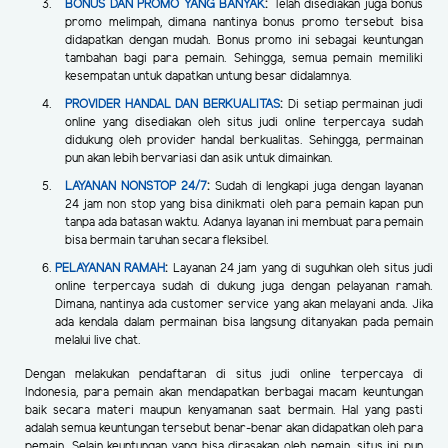
BONUS DAN PROMO YANG BANYAK
:
Telah disediakan juga bonus
promo melimpah, dimana nantinya bonus promo tersebut bisa
didapatkan dengan mudah. Bonus promo ini sebagai keuntungan
tambahan bagi para pemain. Sehingga, semua pemain memiliki
kesempatan untuk dapatkan untung besar didalamnya.
PROVIDER HANDAL DAN BERKUALITAS
:
Di setiap permainan judi
online yang disediakan oleh situs judi online terpercaya sudah
didukung oleh provider handal berkualitas. Sehingga, permainan
pun akan lebih bervariasi dan asik untuk dimainkan.
LAYANAN NONSTOP 24/7
:
Sudah di lengkapi juga dengan layanan
24 jam non stop yang bisa dinikmati oleh para pemain kapan pun
tanpa ada batasan waktu. Adanya layanan ini membuat para pemain
bisa bermain taruhan secara fleksibel.
PELAYANAN RAMAH
:
Layanan 24 jam yang di suguhkan oleh situs judi
online terpercaya sudah di dukung juga dengan pelayanan ramah.
Dimana, nantinya ada customer service yang akan melayani anda. Jika
ada kendala dalam permainan bisa langsung ditanyakan pada pemain
melalui live chat.
Dengan melakukan pendaftaran di situs judi online terpercaya di
Indonesia, para pemain akan mendapatkan berbagai macam keuntungan
baik secara materi maupun kenyamanan saat bermain. Hal yang pasti
adalah semua keuntungan tersebut benar-benar akan didapatkan oleh para
pemain. Selain keuntungan yang bisa dirasakan oleh pemain, situs ini pun