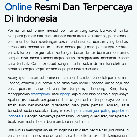
Online
Resmi Dan Terpercaya
Di Indonesia
Permainan judi online menjadi permainan yang cukup banyak dimainkan
oleh para pemain baik dari kalangan muda atau tua. Dikarena, permainan in
bisa memberikan keuntungan besar pada semua pemain yang berhasil
menangkan permainan ini. Tidak heran, jika jumlah pemainnya semakin
banyak karena tergiur akan kentungan besar. Untuk bermain judi online
sampai bisa meraih kemenangan harus menggunakan berbagai macam
cara terbaik. Cara tersebut sangat mudah sekali di mainkan oleh para
pemain. Dengan begitu kemenangan pun bisa didapatkan.
Adanya permainan judi online ini memang di sambut baik oleh para pemain.
Karena, awalnya judi hanya bisa dimainkan melalui bandar darat saja dan
para pemain harus datang ke tempatnya langsung. Kini, hanya
menggunakan
smartphone
atau
laptop
saja sudah bisa bermain sepuasnya.
Apalagi, jika sudah bergabung di situs judi online terpercaya bermain
aman akan benar-benar didapatkan oleh para pemain. Apalagi, situs
tersebut sudah sediakan banyak sekali
permainan judi paling populer di
Indonesia
. Dengan banyaknya permainan judi yang disediakan, para pemain
tidak akan mudah bosan bermain taruhan online ini.
Untuk bisa mendapatkan keuntungan besar dalam permainan judi online ini
para pemain harus mengetahui cara terbaik untuk raih kemenangan.