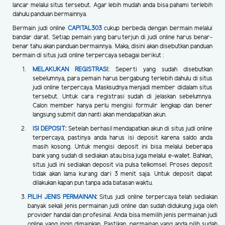
lancar melalui situs tersebut. Agar lebih mudah anda bisa pahami terlebih
dahulu panduan bermainnya.
Bermain judi online
CAPITAL303
cukup berbeda dengan bermain melalui
bandar darat. Setiap pemain yang baru terjun di judi online harus benar-
benar tahu akan panduan bermainnya. Maka, disini akan disebutkan panduan
bermain di situs judi online terpercaya sebagai berikut :
MELAKUKAN REGISTRASI
:
Seperti yang sudah disebutkan
sebelumnya, para pemain harus bergabung terlebih dahulu di situs
judi online terpercaya. Masksudnya menjadi member didalam situs
tersebut. Untuk cara registrasi sudah di jelaskan sebelumnya.
Calon member hanya perlu mengisi formulir lengkap dan bener
langsung submit dan nanti akan mendapatkan akun.
ISI DEPOSIT
:
Setelah berhasil mendapatkan akun di situs judi online
terpercaya, pastinya anda harus isi deposit karena saldo anda
masih kosong. Untuk mengisi deposit ini bisa melalui beberapa
bank yang sudah di sediakan atau bisa juga melalui e-wallet. Bahkan,
situs judi ini sediakan deposit via pulsa telkomsel. Proses deposit
tidak akan lama kurang dari 3 menit saja. Untuk deposit dapat
dilakukan kapan pun tanpa ada batasan waktu.
PILIH JENIS PERMAINAN
:
Situs judi online terpercaya telah sediakan
banyak sekali jenis permainan judi online dan sudah didukung juga oleh
provider handal dan profesinal. Anda bisa memilih jenis permainan judi
online yang ingin dimainkan. Pastikan, permainan yang anda pilih sudah