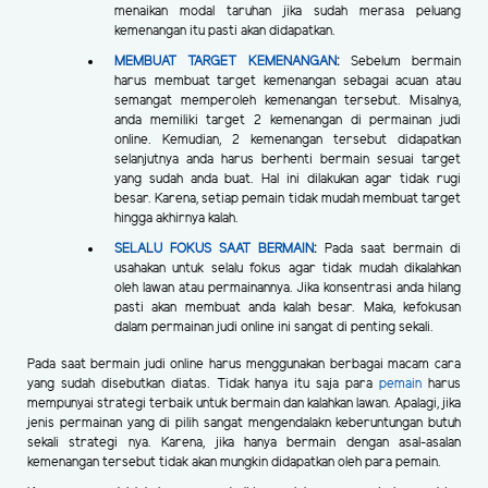
menaikan modal taruhan jika sudah merasa peluang
kemenangan itu pasti akan didapatkan.
MEMBUAT TARGET KEMENANGAN
:
Sebelum bermain
harus membuat target kemenangan sebagai acuan atau
semangat memperoleh kemenangan tersebut. Misalnya,
anda memiliki target 2 kemenangan di permainan judi
online. Kemudian, 2 kemenangan tersebut didapatkan
selanjutnya anda harus berhenti bermain sesuai target
yang sudah anda buat. Hal ini dilakukan agar tidak rugi
besar. Karena, setiap pemain tidak mudah membuat target
hingga akhirnya kalah.
SELALU FOKUS SAAT BERMAIN
:
Pada saat bermain di
usahakan untuk selalu fokus agar tidak mudah dikalahkan
oleh lawan atau permainannya. Jika konsentrasi anda hilang
pasti akan membuat anda kalah besar. Maka, kefokusan
dalam permainan judi online ini sangat di penting sekali.
Pada saat bermain judi online harus menggunakan berbagai macam cara
yang sudah disebutkan diatas. Tidak hanya itu saja para
pemain
harus
mempunyai strategi terbaik untuk bermain dan kalahkan lawan. Apalagi, jika
jenis permainan yang di pilih sangat mengendalakn keberuntungan butuh
sekali strategi nya. Karena, jika hanya bermain dengan asal-asalan
kemenangan tersebut tidak akan mungkin didapatkan oleh para pemain.