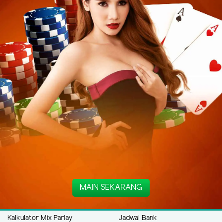
MAIN SEKARANG
Kalkulator Mix Parlay
Jadwal Bank