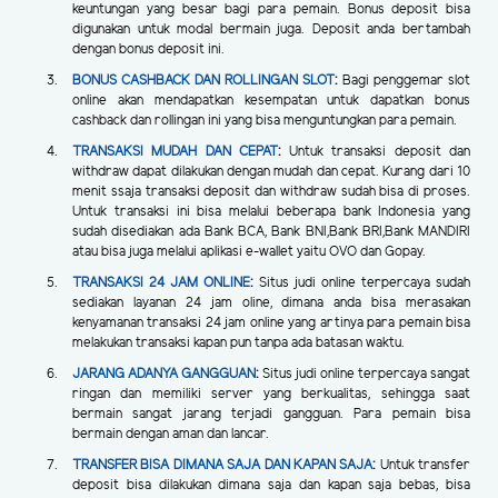
keuntungan yang besar bagi para pemain. Bonus deposit bisa
digunakan untuk modal bermain juga. Deposit anda bertambah
dengan bonus deposit ini.
BONUS CASHBACK DAN ROLLINGAN SLOT
:
Bagi penggemar slot
online akan mendapatkan kesempatan untuk dapatkan bonus
cashback dan rollingan ini yang bisa menguntungkan para pemain.
TRANSAKSI MUDAH DAN CEPAT
:
Untuk transaksi deposit dan
withdraw dapat dilakukan dengan mudah dan cepat. Kurang dari 10
menit ssaja transaksi deposit dan withdraw sudah bisa di proses.
Untuk transaksi ini bisa melalui beberapa bank Indonesia yang
sudah disediakan ada Bank BCA, Bank BNI,Bank BRI,Bank MANDIRI
atau bisa juga melalui aplikasi e-wallet yaitu OVO dan Gopay.
TRANSAKSI 24 JAM ONLINE
:
Situs judi online terpercaya sudah
sediakan layanan 24 jam oline, dimana anda bisa merasakan
kenyamanan transaksi 24 jam online yang artinya para pemain bisa
melakukan transaksi kapan pun tanpa ada batasan waktu.
JARANG ADANYA GANGGUAN
:
Situs judi online terpercaya sangat
ringan dan memiliki server yang berkualitas, sehingga saat
bermain sangat jarang terjadi gangguan. Para pemain bisa
bermain dengan aman dan lancar.
TRANSFER BISA DIMANA SAJA DAN KAPAN SAJA
:
Untuk transfer
deposit bisa dilakukan dimana saja dan kapan saja bebas, bisa